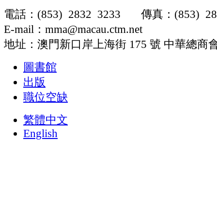
電話：(853) 2832 3233
傳真：(853) 28
E-mail：mma@macau.ctm.net
地址：澳門新口岸上海街 175 號
中華總商
圖書館
出版
職位空缺
繁體中文
English