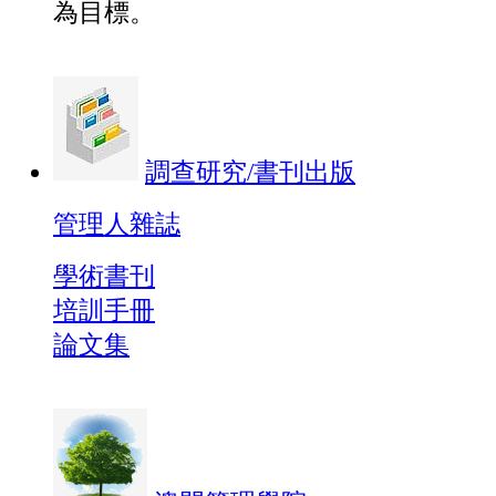
為目標。
調查研究/書刊出版
管理人雜誌
學術書刊
培訓手冊
論文集